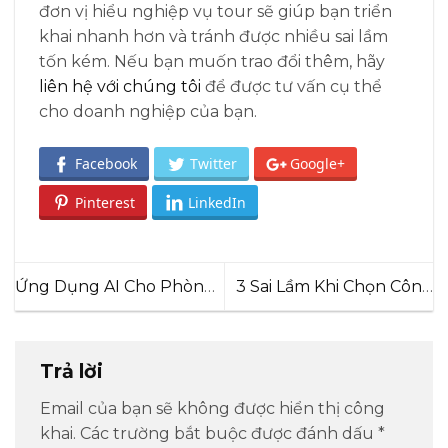
đơn vị hiểu nghiệp vụ tour sẽ giúp bạn triển
khai nhanh hơn và tránh được nhiều sai lầm
tốn kém. Nếu bạn muốn trao đổi thêm, hãy
liên hệ với chúng tôi
để được tư vấn cụ thể
cho doanh nghiệp của bạn.
Facebook
Twitter
Google+
Pinterest
LinkedIn
Ứng Dụng AI Cho Phòng
3 Sai Lầm Khi Chọn Công
Marketing Du Lịch: Tối
Ty Ứng Dụng AI Cho Du
Ưu Quảng Cáo Tour Tự
Lịch
Động Năm 2026
Trả lời
Email của bạn sẽ không được hiển thị công
khai.
Các trường bắt buộc được đánh dấu
*