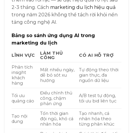
2-3 tháng. Cách
marketing du lịch hiệu quả
trong năm 2026 không thể tách rời khỏi nền
tảng công nghệ AI.
Bảng so sánh ứng dụng AI trong
marketing du lịch
LÀM THỦ
LĨNH VỰC
CÓ AI HỖ TRỢ
CÔNG
Phân tích
Mất nhiều ngày,
Tự động theo thời
insight
dễ bỏ sót xu
gian thực, đa
khách
hướng
nguồn dữ liệu
hàng
Điều chỉnh thủ
Tối ưu
A/B test tự động,
công, chậm
quảng cáo
tối ưu bid liên tục
phản ứng
Tốn thời gian
Tạo nhanh, cá
Tạo nội
đội ngũ, khó cá
nhân hóa theo
dung
nhân hóa
từng phân khúc