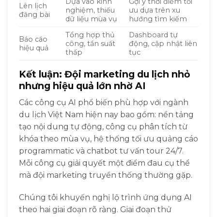
Dựa vào kinh
Gợi ý thời điểm tối
Lên lịch
nghiệm, thiếu
ưu dựa trên xu
đăng bài
dữ liệu mùa vụ
hướng tìm kiếm
Tổng hợp thủ
Dashboard tự
Báo cáo
công, tần suất
động, cập nhật liên
hiệu quả
thấp
tục
Kết luận: Đội marketing du lịch nhỏ
nhưng hiệu quả lớn nhờ AI
Các công cụ AI phổ biến phù hợp với ngành
du lịch Việt Nam hiện nay bao gồm: nền tảng
tạo nội dung tự động, công cụ phân tích từ
khóa theo mùa vụ, hệ thống tối ưu quảng cáo
programmatic và chatbot tư vấn tour 24/7.
Mỗi công cụ giải quyết một điểm đau cụ thể
mà đội marketing truyền thống thường gặp.
Chúng tôi khuyến nghị lộ trình ứng dụng AI
theo hai giai đoạn rõ ràng. Giai đoạn thử