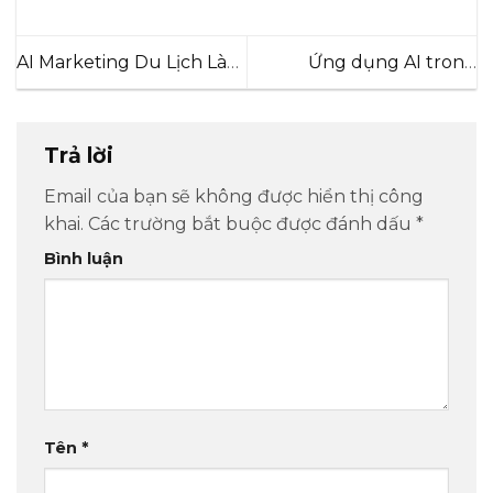
AI Marketing Du Lịch Là
Ứng dụng AI trong
Gì? Cách Công Ty Lữ
doanh nghiệp du lịch: Dự
Hành Dùng AI
báo & tối ưu
Trả lời
Email của bạn sẽ không được hiển thị công
khai.
Các trường bắt buộc được đánh dấu
*
Bình luận
Tên
*