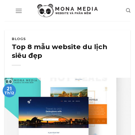
Skip
to
content
BLOGS
Top 8 mẫu website du lịch
siêu đẹp
21
Th12