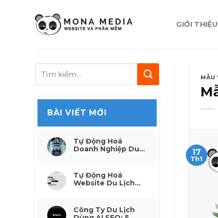
Skip
to
GIỚI THIỆU
content
MẪU 
Mẫ
BÀI VIẾT MỚI
Tự Động Hoá
Doanh Nghiệp Du
17
Lịch: Từ Thủ Công
Th1
Đến Thông Minh
Tự Động Hoá
Website Du Lịch
Bằng AI: 6 Công
Việc Tiết Kiệm
Công Ty Du Lịch
Dùng AI SEO: 5