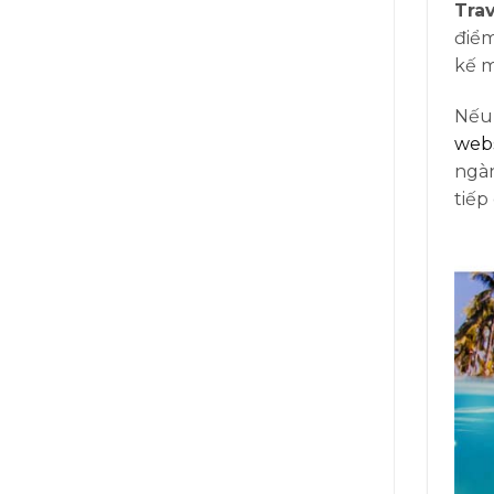
Tra
điểm
kế m
Nếu 
webs
ngàn
tiếp