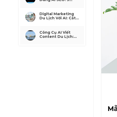
Cách Tăng Traffic
Organic Không Phụ
Thuộc Quảng Cáo
Digital Marketing
Du Lịch Với AI: Cắt
30% Chi Phí Quảng
Cáo Mà Không Mất
Lead
Công Cụ AI Viết
Content Du Lịch:
Tạo Mô Tả Tour
Nhanh
Mẫ