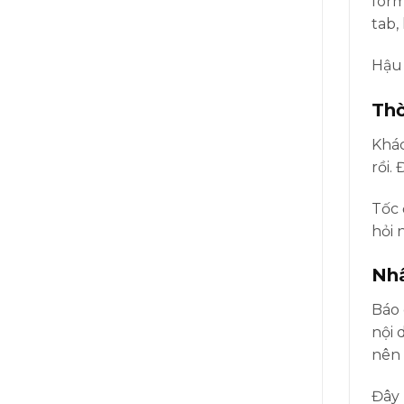
form
tab,
Hậu 
Thờ
Khác
rồi.
Tốc 
hỏi 
Nhâ
Báo 
nội 
nên 
Đây