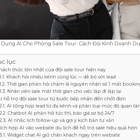
Dụng AI Cho Phòng Sale Tour: Cách Đội Kinh Doanh Du
c lục
hách thức lớn nhất của đội sale tour hiện nay
Khách hỏi nhiều kênh cùng lúc — dễ bỏ sót lead
Thời gian phản hồi chậm là nguyên nhân số 1 mất bookin
Nhân viên sale mất thời gian cho việc lặp đi lặp lại
I hỗ trợ đội sale tour từ bước tiếp nhận đến chốt đơn
AI tổng hợp lead từ đa kênh và phân loại mức độ quan t
Chatbot AI phản hồi tức thì, báo giá sơ bộ 24/7
AI nhắc lịch follow-up và gợi ý kịch bản tư vấn
ích hợp AI vào website du lịch để hỗ trợ sale hiệu quả hơn
Widget chat AI giữ chân khách ngay trên website