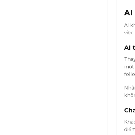
AI
AI k
việc
AI 
Thay
một 
foll
Nhân
khôn
Cha
Khác
điểm