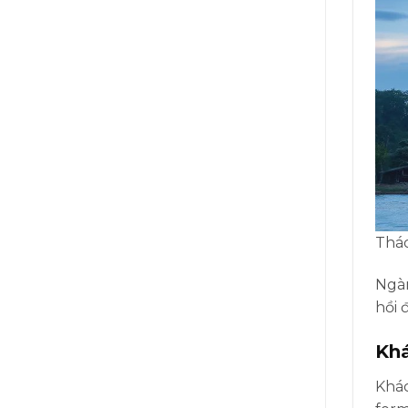
Thác
Ngàn
hồi 
Khá
Khác