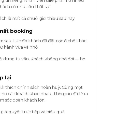
g tin riêng. Nhân viên sale phải mở nhiều
khách có nhu cầu thật sự.
h là mất cả chuỗi giới thiệu sau này.
 mất booking
 hôm sau. Lúc đó khách đã đặt cọc ở chỗ khác
 lữ hành vừa và nhỏ.
nội dung tư vấn. Khách không chờ đợi — họ
p lại
Giải thích chính sách hoàn huỷ. Cùng một
 cho các khách khác nhau. Thời gian đó lẽ ra
m sóc đoàn khách lớn.
giải quyết trực tiếp và hiệu quả.