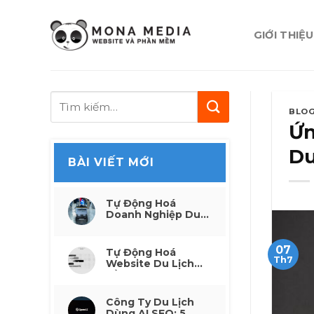
Skip
to
GIỚI THIỆU
content
BLO
Ứn
Du
BÀI VIẾT MỚI
Tự Động Hoá
Doanh Nghiệp Du
Lịch: Từ Thủ Công
Đến Thông Minh
07
Tự Động Hoá
Th7
Website Du Lịch
Bằng AI: 6 Công
Việc Tiết Kiệm
Công Ty Du Lịch
Dùng AI SEO: 5