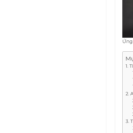
Ứng 
Mụ
T
A
T