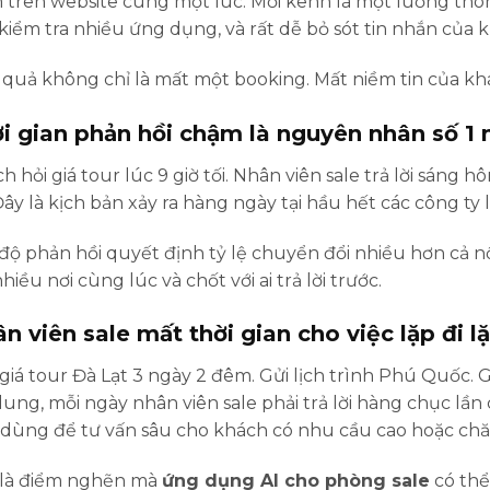
 trên website cùng một lúc. Mỗi kênh là một luồng thôn
 kiểm tra nhiều ứng dụng, và rất dễ bỏ sót tin nhắn của 
quả không chỉ là mất một booking. Mất niềm tin của khác
i gian phản hồi chậm là nguyên nhân số 1
h hỏi giá tour lúc 9 giờ tối. Nhân viên sale trả lời sáng
 Đây là kịch bản xảy ra hàng ngày tại hầu hết các công ty
độ phản hồi quyết định tỷ lệ chuyển đổi nhiều hơn cả 
nhiều nơi cùng lúc và chốt với ai trả lời trước.
n viên sale mất thời gian cho việc lặp đi lặ
giá tour Đà Lạt 3 ngày 2 đêm. Gửi lịch trình Phú Quốc. 
dung, mỗi ngày nhân viên sale phải trả lời hàng chục lần
dùng để tư vấn sâu cho khách có nhu cầu cao hoặc chă
 là điểm nghẽn mà
ứng dụng AI cho phòng sale
có thể 