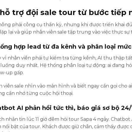
 hỗ trợ đội sale tour từ bước tiế
hông phải công cụ thần kỳ, nhưng khi được triển khai đ
 lặp lại và giúp nhân viên sale tập trung vào việc thực sự
tổng hợp lead từ đa kênh và phân loại mứ
 vì nhân viên phải tự kiểm tra từng kênh, AI thu thập tấ
luồng duy nhất. Hệ thống phân loại tự động: ai đang hỏi 
ow-up gấp.
 viên sale nhìn vào màn hình và biết ngay cần gọi cho a
g cần nhớ từng cuộc hội thoại.
tbot AI phản hồi tức thì, báo giá sơ bộ 24
h nhắn tin lúc 11 giờ đêm hỏi tour Sapa 4 ngày. Chatbot AI
 nổi bật của tour. Khách được giữ chân, cảm thấy được q