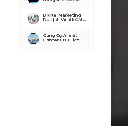
Cách Tăng Traffic
Organic Không Phụ
Thuộc Quảng Cáo
Digital Marketing
Du Lịch Với AI: Cắt
30% Chi Phí Quảng
Cáo Mà Không Mất
Lead
Công Cụ AI Viết
Content Du Lịch:
Tạo Mô Tả Tour
Nhanh