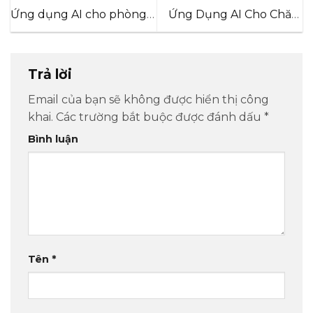
Ứng dụng AI cho phòng
Ứng Dụng AI Cho Chăm
nhân sự trong doanh
Sóc Khách Hàng Du Lịch
nghiệp du lịch: Giải bài
toán tuyển dụng mùa
Trả lời
cao điểm
Email của bạn sẽ không được hiển thị công
khai.
Các trường bắt buộc được đánh dấu
*
Bình luận
Tên
*