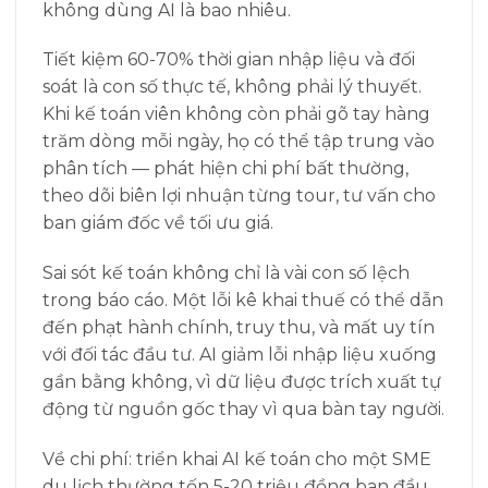
không dùng AI là bao nhiêu.
Tiết kiệm 60-70% thời gian nhập liệu và đối
soát là con số thực tế, không phải lý thuyết.
Khi kế toán viên không còn phải gõ tay hàng
trăm dòng mỗi ngày, họ có thể tập trung vào
phân tích — phát hiện chi phí bất thường,
theo dõi biên lợi nhuận từng tour, tư vấn cho
ban giám đốc về tối ưu giá.
Sai sót kế toán không chỉ là vài con số lệch
trong báo cáo. Một lỗi kê khai thuế có thể dẫn
đến phạt hành chính, truy thu, và mất uy tín
với đối tác đầu tư. AI giảm lỗi nhập liệu xuống
gần bằng không, vì dữ liệu được trích xuất tự
động từ nguồn gốc thay vì qua bàn tay người.
Về chi phí: triển khai AI kế toán cho một SME
du lịch thường tốn 5-20 triệu đồng ban đầu