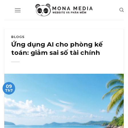
Skip
to
content
BLOGS
Ứng dụng AI cho phòng kế
toán: giảm sai số tài chính
09
Th7