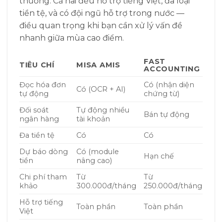
thường. Cả hai đều hỗ trợ tiếng Việt, đa loại
tiền tệ, và có đội ngũ hỗ trợ trong nước —
điều quan trọng khi bạn cần xử lý vấn đề
nhanh giữa mùa cao điểm.
FAST
TIÊU CHÍ
MISA AMIS
ACCOUNTING
Đọc hóa đơn
Có (nhận diện
Có (OCR + AI)
tự động
chứng từ)
Đối soát
Tự động nhiều
Bán tự động
ngân hàng
tài khoản
Đa tiền tệ
Có
Có
Dự báo dòng
Có (module
Hạn chế
tiền
nâng cao)
Chi phí tham
Từ
Từ
khảo
300.000đ/tháng
250.000đ/tháng
Hỗ trợ tiếng
Toàn phần
Toàn phần
Việt