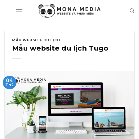
Skip
to
content
MẪU WEBSITE DU LỊCH
Mẫu website du lịch Tugo
04
Th2