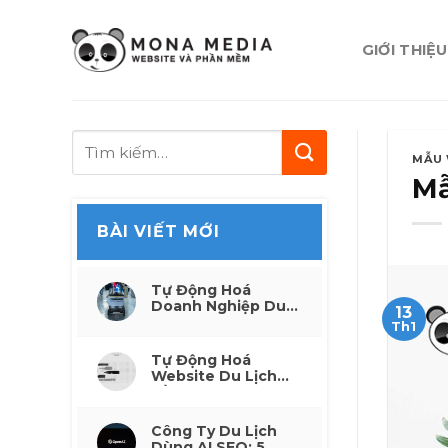
Skip
to
GIỚI THIỆU
content
MẪU 
Mẫ
BÀI VIẾT MỚI
Tự Động Hoá
Doanh Nghiệp Du
13
Lịch: Từ Thủ Công
Th1
Đến Thông Minh
Tự Động Hoá
Website Du Lịch
Bằng AI: 6 Công
Việc Tiết Kiệm
Công Ty Du Lịch
Dùng AI SEO: 5