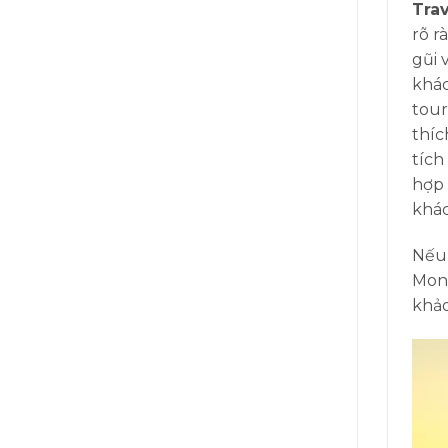
Trav
rõ r
gũi 
khác
tour
thíc
tích
hợp 
khác
Nếu 
Mona
khảo