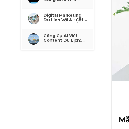
Cách Tăng Traffic
Organic Không Phụ
Thuộc Quảng Cáo
Digital Marketing
Du Lịch Với AI: Cắt
30% Chi Phí Quảng
Cáo Mà Không Mất
Lead
Công Cụ AI Viết
Content Du Lịch:
Tạo Mô Tả Tour
Nhanh
Mẫ